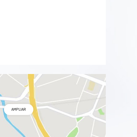
Melanoma
Melasma
Manchas en la piel
Molusco contagioso
Onicomicosis
Micosis de piel
Picaduras de insectos
AMPLIAR
Psoriasis