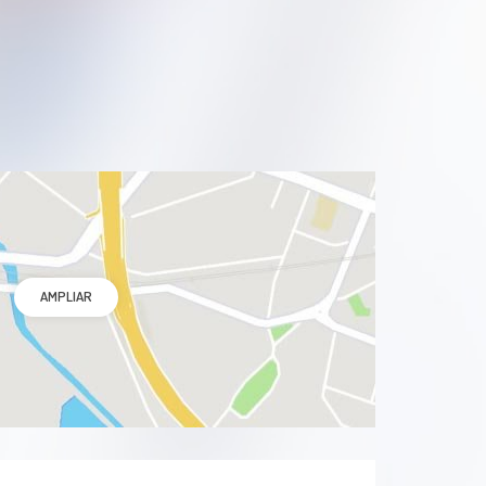
Eccema
Enfermedades de la piel
Enfermedades de las uñas
Forúnculo
Hiperhidrosis
AMPLIAR
Hipertricosis
Herpes
Impétigo
Hirsutismo