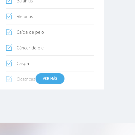
Balanitis
Blefaritis
Caída de pelo
Cáncer de piel
Caspa
VER MÁS
Cicatrices
Dermatitis de contacto
Dermatitis atópica
Dermatitis seborreica